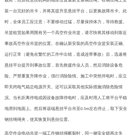
载荷，然后在悬挂机构的相应位置重新安装钢丝绳。在钢丝绳上安
装一台完好的吊卡，并将其提升至悬挂平台，以更换故障吊卡。此
时，全体员工应注意：不要移动过猛，尽量保持体力，等待救援。
吊篮租赁如果周围有另一个高空作业吊篮，请尽快将其移动到靠近
事故高空作业吊篮的位置。在确认新安装的高空作业篮安装正确、
运行正常（避免在繁忙的工作中出错，造成连带事故）后，迅速将
悬挂平台提升到事故位置，首先救援作业人员，然后消除设备危
险。严禁重复升降作业，强行消除险情。施工中突然停电时，应立
即关闭电气箱总电源开关。还可以采取其他实际措施消除危险情
况。当长距离停电或因设备故障停电时，应及时用人工将平台平稳
地滑到地面上。然后将该端悬挂平台吊至
左右停止，取下安全
0.5m
钢丝绳绳夹，使其恢复到悬挂位置。
高空作业电动吊篮一端工作钢丝绳断裂时，同一侧安全锁再次失