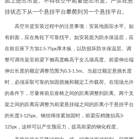
面上进出吊篮。不得在空中爬窗进出吊篮。严禁在悬
挂状态下从一个悬挂平台攀爬到另一个悬挂平台。
高空吊篮安装过程中的注意事项：安装地面应水平。如
有斜面，应在角轮下可靠找平。如安装面为防水保温层，应
在前后座下方加
厚木板，以防损坏防水保温层。调
2.5-75px
整可调吊架至前梁下侧高度略高于女儿墙高度。前梁伸出端
伸出长度的额定调整范围为
。当超过额定悬挑长度
0.3-1.5m
时，必须采取可靠的加固措施和额定工作载荷。在现场允许
的条件下，尽量将前后座椅之间的距离调整到距离。两个支
架之间的距离应调整为前梁悬挂端之间的距离小于悬挂平台
的长度
。钢丝绳张紧加固时，前梁应稍微抬高
3-125px
3-
，这样可以产生预应力，提高前梁的钢化程度。
125px