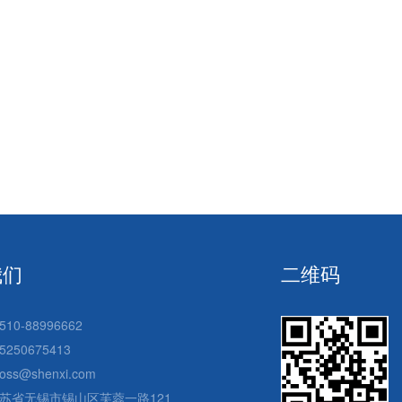
我们
二维码
510-88996662
5250675413
oss@shenxi.com
苏省无锡市锡山区芙蓉一路121