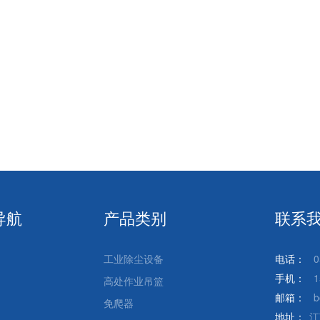
导航
产品类别
联系
工业除尘设备
电话：
0
手机：
1
高处作业吊篮
邮箱：
b
免爬器
地址：
江