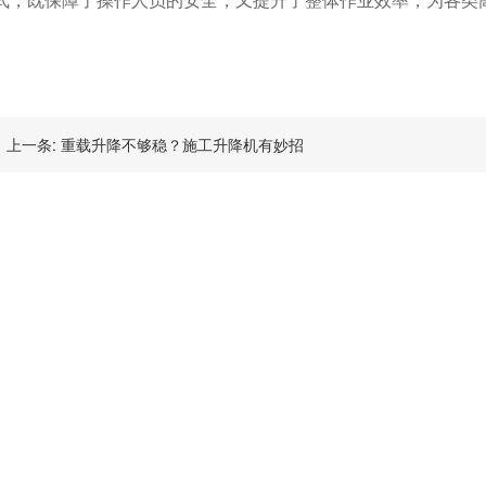
式，既保障了操作人员的安全，又提升了整体作业效率，为各类
上一条:
重载升降不够稳？施工升降机有妙招