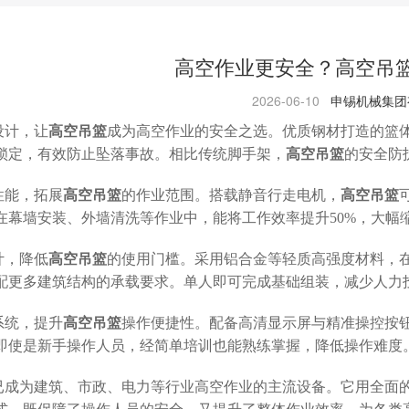
高空作业更安全？高空吊
2026-06-10
申锡机械集团
设计，让
高空吊篮
成为高空作业的安全之选。优质钢材打造的篮
锁定，有效防止坠落事故。相比传统脚手架，
高空吊篮
的安全防
性能，拓展
高空吊篮
的作业范围。搭载静音行走电机，
高空吊篮
在幕墙安装、外墙清洗等作业中，能将工作效率提升
50%，大幅
计，降低
高空吊篮
的使用门槛。采用铝合金等轻质高强度材料，
配更多建筑结构的承载要求。单人即可完成基础组装，减少人力
系统，提升
高空吊篮
操作便捷性。配备高清显示屏与精准操控按
即使是新手操作人员，经简单培训也能熟练掌握，降低操作难度
已成为建筑、市政、电力等行业高空作业的主流设备。它用全面