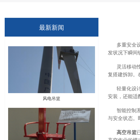
最新新闻
多重安全
发状况下瞬间
灵活移动
复搭建拆卸。
轻量化设
安装，还能适
风电吊篮
智能控制
与安全状态。
高空吊篮