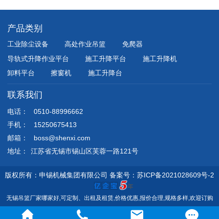
产品类别
工业除尘设备
高处作业吊篮
免爬器
导轨式升降作业平台
施工升降平台
施工升降机
卸料平台
擦窗机
施工升降台
联系我们
电话：
0510-88996662
手机：
15250675413
邮箱：
boss@shenxi.com
地址：
江苏省无锡市锡山区芙蓉一路121号
版权所有：申锡机械集团有限公司
备案号：苏ICP备2021028609号-2
无锡吊篮厂家哪家好,可定制、出租及租赁,价格优惠,报价合理,规格多样,欢迎订购