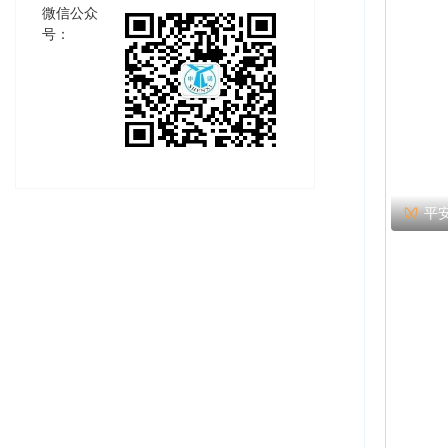
微信公众
号：
平