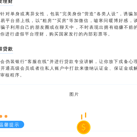
资理财
针对单身或离异女性，包装“完美身份”营造“各类人设”，诱骗
易平台搭上线，以“粗房”“买房”等加微信，嘘寒问暖博好感，
着骗子利用自己的朋友圈或在聊天中，不时表现出拥有稳赚不赔
导你进行虚假平台理财，购买国家发行的内部彩票等。
假贷款
子会伪装银行“客服在线”并进行贷款专业讲解，让你放下戎备心
您开通高级会员或者往私人账户中打款来缴纳认证金、保证金或
的审核程序。
温馨提示