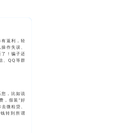
单有返利，轻
以操作失误、
还了！骗子还
信、QQ等群
系您，比如说
费，假装“好
你去微粒贷、
将钱转到所谓