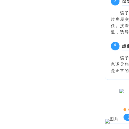
投
骗子
过房屋交
任。接
道，诱
4
虚
骗
息诱导
是正常