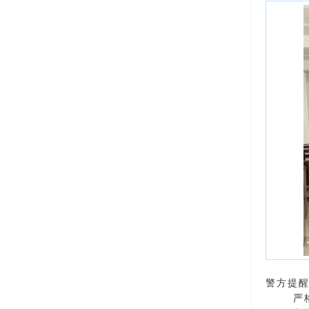
警方提
严