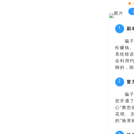
1
刷
骗
松赚钱
系统错
会利用
聊的，
2
冒
骗子
您开通了
心”教您
花呗、
的“验资
3