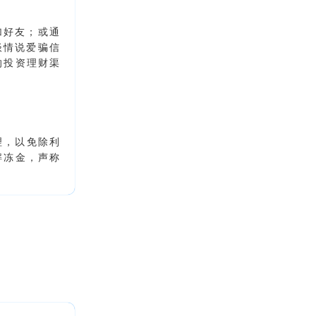
加好友；或通
谈情说爱骗信
的投资理财渠
理，以免除利
解冻金，声称