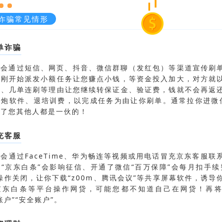
诈骗常见情形
单诈骗
子会通过短信、网页、抖音、微信群聊（发红包）等渠道宣传刷
。刚开始派发小额任务让您赚点小钱，等资金投入加大，对方就
误、几单连刷等理由让您继续转保证金、验证费，钱就不会再返
约炮软件、退培训费，以完成任务为由让你刷单。通常拉你进微
除了您其他人都是一伙的！
充客服
会通过FaceTime、华为畅连等视频或用电话冒充京东客服联
“京东白条”会影响征信、开通了微信“百万保障”会每月扣手续
操作关闭，让你下载“z00m、腾讯会议”等共享屏幕软件，诱导
京东白条等平台操作网贷，可能您都不知道自己在网贷！再
账户”“安全账户”。