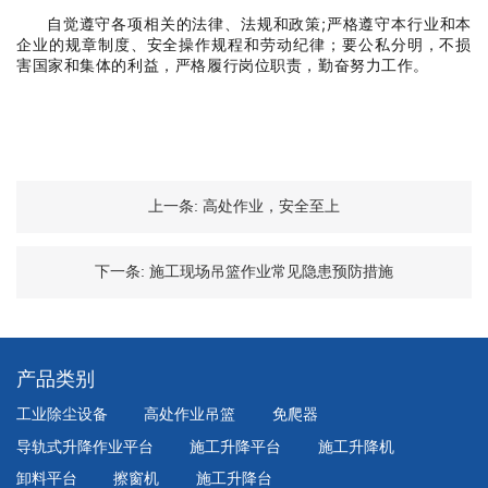
自觉遵守各项相关的法律、法规和政策;严格遵守本行业和本
企业的规章制度、安全操作规程和劳动纪律；要公私分明，不损
害国家和集体的利益，严格履行岗位职责，勤奋努力工作。
上一条:
高处作业，安全至上
下一条:
施工现场吊篮作业常见隐患预防措施
产品类别
工业除尘设备
高处作业吊篮
免爬器
导轨式升降作业平台
施工升降平台
施工升降机
卸料平台
擦窗机
施工升降台